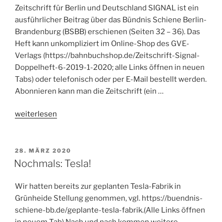
Zeitschrift für Berlin und Deutschland SIGNAL ist ein
ausführlicher Beitrag über das Bündnis Schiene Berlin-
Brandenburg (BSBB) erschienen (Seiten 32 – 36). Das
Heft kann unkompliziert im Online-Shop des GVE-
Verlags (https://bahnbuchshop.de/Zeitschrift-Signal-
Doppelheft-6-2019-1-2020; alle Links öffnen in neuen
Tabs) oder telefonisch oder per E-Mail bestellt werden.
Abonnieren kann man die Zeitschrift (ein …
„BSBB
weiterlesen
in
der
gerade
VERÖFFENTLICHT
28. MÄRZ 2020
AM
erschienenen
Nochmals: Tesla!
Zeitschrift
SIGNAL“
Wir hatten bereits zur geplanten Tesla-Fabrik in
Grünheide Stellung genommen, vgl. https://buendnis-
schiene-bb.de/geplante-tesla-fabrik.(Alle Links öffnen
in neuem Tab) Nach und nach kommen weitere