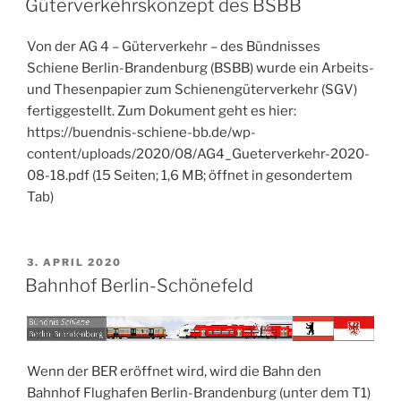
Zielplanes
Güterverkehrskonzept des BSBB
„online““
Von der AG 4 – Güterverkehr – des Bündnisses
Schiene Berlin-Brandenburg (BSBB) wurde ein Arbeits-
und Thesenpapier zum Schienengüterverkehr (SGV)
fertiggestellt. Zum Dokument geht es hier:
https://buendnis-schiene-bb.de/wp-
content/uploads/2020/08/AG4_Gueterverkehr-2020-
08-18.pdf (15 Seiten; 1,6 MB; öffnet in gesondertem
Tab)
VERÖFFENTLICHT
3. APRIL 2020
AM
Bahnhof Berlin-Schönefeld
Wenn der BER eröffnet wird, wird die Bahn den
Bahnhof Flughafen Berlin-Brandenburg (unter dem T1)