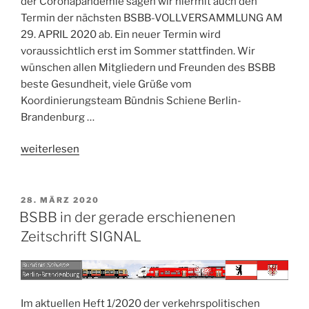
der Coronapandemie sagen wir hiermit auch den
Termin der nächsten BSBB-VOLLVERSAMMLUNG AM
29. APRIL 2020 ab. Ein neuer Termin wird
voraussichtlich erst im Sommer stattfinden. Wir
wünschen allen Mitgliedern und Freunden des BSBB
beste Gesundheit, viele Grüße vom
Koordinierungsteam Bündnis Schiene Berlin-
Brandenburg …
„BSBB
weiterlesen
–
ALLE
Termine
VERÖFFENTLICHT
28. MÄRZ 2020
AM
verschoben!“
BSBB in der gerade erschienenen
Zeitschrift SIGNAL
Im aktuellen Heft 1/2020 der verkehrspolitischen