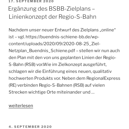
ein
VERÖFFENTLICHT
17. SEPTEMBER 2020
AM
Masterplan
Ergänzung des BSBB-Zielplans –
für
Linienkonzept der Regio-S-Bahn
den
Schienenverkehr
Nachdem unser neuer Entwurf des Zielplans „online“
in
ist – vgl. https://buendnis-schiene-bb.de/wp-
der
content/uploads/2020/09/2020-08-25_Ziel-
Region
Netzplan_Buendnis_Schiene.pdf – stellen wir nun auch
Berlin-
den Plan mit den von uns geplanten Linien der Regio-
Brandenburg“
S-Bahn (RSB) vor.Wie im Zielkonzept ausgeführt,
schlagen wir die Einführung eines neuen, qualitativ
hochwerten Produkts vor. Neben dem RegionalExpress
(RE) verbinden Regio-S-Bahnen (RSB) auf vielen
Strecken wichtige Orte miteinander und …
„Ergänzung
weiterlesen
des
BSBB-
Zielplans
VERÖFFENTLICHT
4. SEPTEMBER 2020