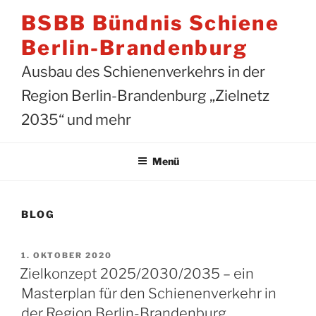
Zum
BSBB Bündnis Schiene
Inhalt
springen
Berlin-Brandenburg
Ausbau des Schienenverkehrs in der
Region Berlin-Brandenburg „Zielnetz
2035“ und mehr
Menü
BLOG
VERÖFFENTLICHT
1. OKTOBER 2020
AM
Zielkonzept 2025/2030/2035 – ein
Masterplan für den Schienenverkehr in
der Region Berlin-Brandenburg