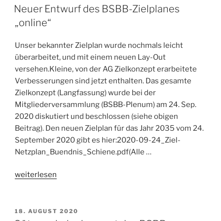
AM
–
Neuer Entwurf des BSBB-Zielplanes
Linienkonzept
„online“
der
Regio-
Unser bekannter Zielplan wurde nochmals leicht
S-
überarbeitet, und mit einem neuen Lay-Out
Bahn“
versehen.Kleine, von der AG Zielkonzept erarbeitete
Verbesserungen sind jetzt enthalten. Das gesamte
Zielkonzept (Langfassung) wurde bei der
Mitgliederversammlung (BSBB-Plenum) am 24. Sep.
2020 diskutiert und beschlossen (siehe obigen
Beitrag). Den neuen Zielplan für das Jahr 2035 vom 24.
September 2020 gibt es hier:2020-09-24_Ziel-
Netzplan_Buendnis_Schiene.pdf(Alle …
„Neuer
weiterlesen
Entwurf
des
BSBB-
VERÖFFENTLICHT
18. AUGUST 2020
AM