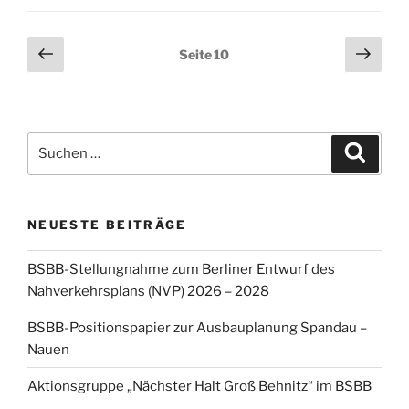
Seitennummerierung
Vorherige
Näch
Seite
10
Seite
Seit
der
Beiträge
Suchen
Suche
nach:
NEUESTE BEITRÄGE
BSBB-Stellungnahme zum Berliner Entwurf des
Nahverkehrsplans (NVP) 2026 – 2028
BSBB-Positionspapier zur Ausbauplanung Spandau –
Nauen
Aktionsgruppe „Nächster Halt Groß Behnitz“ im BSBB