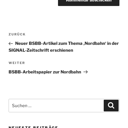
Beitragsnavigation
Vorheriger
ZURÜCK
Beitrag
Neuer BSBB-Artikel zum Thema ‚Nordbahn‘ in der
SIGNAL-Zeitschrift erschienen
Nächster
WEITER
Beitrag
BSBB-Arbeitspapier zur Nordbahn
Suchen
Suche
nach:
NEUESTE BEITRÄGE