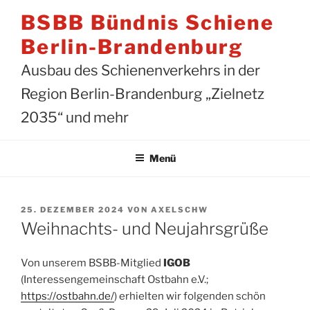
Zum
BSBB Bündnis Schiene
Inhalt
springen
Berlin-Brandenburg
Ausbau des Schienenverkehrs in der
Region Berlin-Brandenburg „Zielnetz
2035“ und mehr
Menü
VERÖFFENTLICHT
25. DEZEMBER 2024
VON
AXELSCHW
AM
Weihnachts- und Neujahrsgrüße
Von unserem BSBB-Mitglied
IGOB
(Interessengemeinschaft Ostbahn e.V.;
https://ostbahn.de/
) erhielten wir folgenden schön