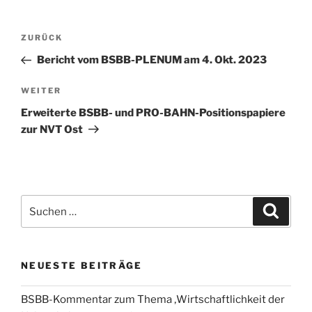
Beitragsnavigation
Vorheriger
ZURÜCK
Beitrag
Bericht vom BSBB-PLENUM am 4. Okt. 2023
Nächster
WEITER
Beitrag
Erweiterte BSBB- und PRO-BAHN-Positionspapiere
zur NVT Ost
Suchen
Suche
nach:
NEUESTE BEITRÄGE
BSBB-Kommentar zum Thema ‚Wirtschaftlichkeit der